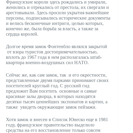
Французские короли здесь рождались и умирали,
женились и отрекались от престола, их свергали и
арестовывали. Здесь просили укрытия важнейшие
персоны, подписывались исторические документы
и велись бесконечные интриги, целью которых,
конечно же, была борьба за власть, а также за
сердца королей.
Долгое время замок Фонтенбло являлся закрытой
от взора туристов достопримечательностью,
вплоть до 1967 года в нем располагалась штаб-
квартира военно-воздушных сил НАТО.
Сейчас же, как сам замок, так и его окрестности,
представленные двумя парками принимают своих
посетителей круглый год. С русский гид
предложит Вам посетить основные и самые
красивые залы дворца, в которых находятся
десятки тысяч ценнейших экспонатов и картин, а
также увидеть окружающие замок пейзажи.
Хотя замок и внесен в Список Юнеско еще в 1981
году, французское правительство выделило
средства на его восстановление только совсем