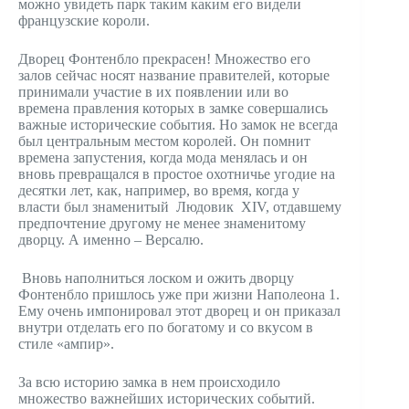
можно увидеть парк таким каким его видели
французские короли.
Дворец Фонтенбло прекрасен! Множество его
залов сейчас носят название правителей, которые
принимали участие в их появлении или во
времена правления которых в замке совершались
важные исторические события. Но замок не всегда
был центральным местом королей. Он помнит
времена запустения, когда мода менялась и он
вновь превращался в простое охотничье угодие на
десятки лет, как, например, во время, когда у
власти был знаменитый Людовик XIV, отдавшему
предпочтение другому не менее знаменитому
дворцу. А именно – Версалю.
Вновь наполниться лоском и ожить дворцу
Фонтенбло пришлось уже при жизни Наполеона 1.
Ему очень импонировал этот дворец и он приказал
внутри отделать его по богатому и со вкусом в
стиле «ампир».
За всю историю замка в нем происходило
множество важнейших исторических событий.