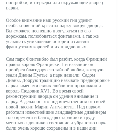
постройки, интерьеры или окружающие дворец
парки.
Особое внимание наш русский гид уделит
необыкновенной красоты парку вокруг дворца.
Вы сможете неспешно прогуляться по его
дорожкам, полюбоваться фонтанами, а так же
услышать уникальные истории из жизни
французских королей и их придворных.
Сам парк Фонтенбло был разбит, когда Францией
правил король Франциске- 1 и название он
приобрел благодаря его тайной любви, которую
звали Дианы Пуатье, а парк назвали Садом
Дианы. Добрую традицию называть предворцовые
парки именами своих любовниц продолжил и
король Людовик XVI . Во время своей
реконструкции дворца он уделил внимание и
парку. А делал он это под впечатлением от своей
новой пассии Марии Антуанетты. Над парком
работали известнейшие ландшафтные дизайнеры
того времени и благодаря старанию и труду
местных садовников состояние и убранство парка
были очень хорошо сохранены и в наши дни