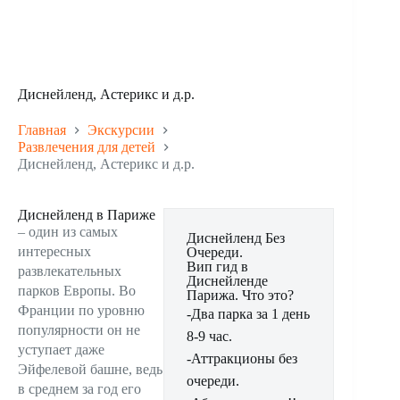
Диснейленд, Астерикс и д.р.
Главная
Экскурсии
Развлечения для детей
Диснейленд, Астерикс и д.р.
Диснейленд в Париже
– один из самых
Диснейленд Без
интересных
Очереди.
Вип гид в
развлекательных
Диснейленде
парков Европы. Во
Парижа. Что это?
Франции по уровню
-Два парка за 1 день
популярности он не
8-9 час.
уступает даже
-Аттракционы без
Эйфелевой башне, ведь
очереди.
в среднем за год его