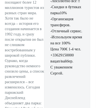
-Абсолютно все !!
посещают более 12
-Скидки в бутиках
миллионов туристов из
разных стран мира.
парка10%
Хотя так было не
-Организация
всегда – история его
трансферов.
создания начинается в
-Отличный сервис.
1992 году, и сразу
-Используем время
после открытия он был
на все 100%
не слишком
Цена 700€ 1-4 чел.
востребованным у
+33629150000
широкой публики.
Однако, когда
вацап/вайбер.
руководство немного
С уважением
снизило цены, а список
Сергей.
развлечений
расширился – все
изменилось. Сегодня
парижский
Диснейленд
объединяет два парка: