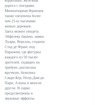
кораблики, железная
дорога с поездами.
Миниатюрная Франция
также озеленена более
чем 25-ю тысячами
живых деревьев.
Здесь можно увидеть
Эйфелеву башню, замки
Луары, Версаль, стадион
Стад де Франс под
Парижем, где фигурка
каждого из 50 тысяч
зрителей, сидящих на
трибуне, расписана
вручную, базилику
Сакре-Кер, Нотр-Дам-де-
Пари, Альпы и многое
другое. В парке
предусмотрены и
звуковые эффекты.